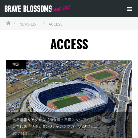
ホーム
NEWS LIST
ACCESS
ACCESS
横浜
当日情報＆アクセス【神奈川・日産スタジアム】
日本代表「リポビタンDチャレンジカップ2017」…
2017.11.3